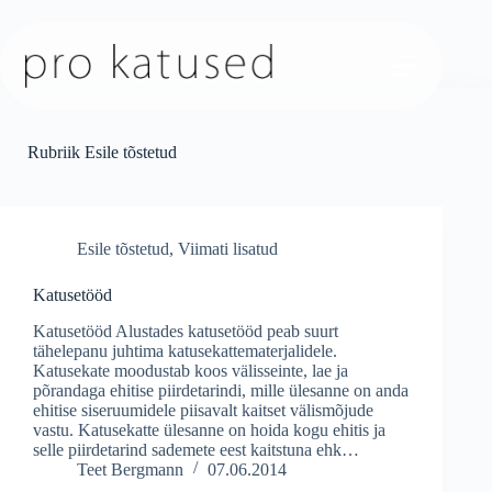
Skip
to
content
Rubriik
Esile tõstetud
Esile tõstetud
,
Viimati lisatud
Katusetööd
Katusetööd Alustades katusetööd peab suurt
tähelepanu juhtima katusekattematerjalidele.
Katusekate moodustab koos välisseinte, lae ja
põrandaga ehitise piirdetarindi, mille ülesanne on anda
ehitise siseruumidele piisavalt kaitset välismõjude
vastu. Katusekatte ülesanne on hoida kogu ehitis ja
selle piirdetarind sademete eest kaitstuna ehk…
Teet Bergmann
07.06.2014