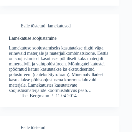
Esile tõstetud
,
lamekatused
Lamekatuse soojustamine
Lamekatuse soojustamiseks kasutatakse riigiti väga
erinevaid materjale ja materjalikombinatsioone. Eestis
on soojustamisel kasutuses põhiliselt kaks materjali –
mineraalvill ja vahtpolüstüreen. Mõningatel katustel
(pööratud katus) kasutatakse ka ekstrudeeritud
polüstüreeni (näiteks Styrofoam). Mineraalvilladest
kasutatakse põhisoojustusena koormusttaluvaid
materjale. Lamekatustes kasutatavate
soojustusmaterjalide koormustaluvus peab…
Teet Bergmann
11.04.2014
Esile tõstetud