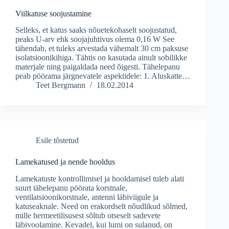
Viilkatuse soojustamine
Selleks, et katus saaks nõuetekohaselt soojustatud,
peaks U-arv ehk soojajuhtivus olema 0,16 W See
tähendab, et tuleks arvestada vähemalt 30 cm paksuse
isolatsioonikihiga. Tähtis on kasutada ainult sobilikke
materjale ning paigaldada need õigesti. Tähelepanu
peab pöörama järgnevatele aspektidele: 1. Aluskatte…
Teet Bergmann
18.02.2014
Esile tõstetud
Lamekatused ja nende hooldus
Lamekatuste kontrollimisel ja hooldamisel tuleb alati
suurt tähelepanu pöörata korstnale,
ventilatsioonikorstnale, antenni läbiviigule ja
katuseaknale. Need on erakordselt nõudlikud sõlmed,
mille hermeetilisusest sõltub otseselt sadevete
läbivoolamine. Kevadel, kui lumi on sulanud, on