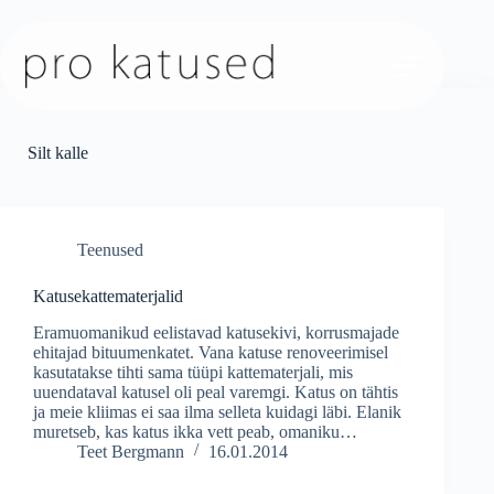
Skip
to
content
Silt
kalle
Teenused
Katusekattematerjalid
Eramuomanikud eelistavad katusekivi, korrusmajade
ehitajad bituumenkatet. Vana katuse renoveerimisel
kasutatakse tihti sama tüüpi kattematerjali, mis
uuendataval katusel oli peal varemgi. Katus on tähtis
ja meie kliimas ei saa ilma selleta kuidagi läbi. Elanik
muretseb, kas katus ikka vett peab, omaniku…
Teet Bergmann
16.01.2014