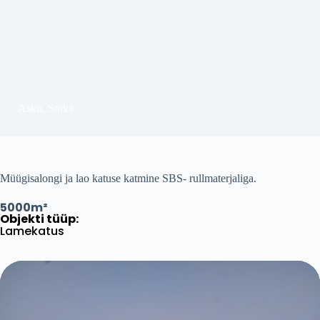
Asko, Sotka
Müügisalongi ja lao katuse katmine SBS- rullmaterjaliga.
5000
m²
Objekti tüüp:
Lamekatus